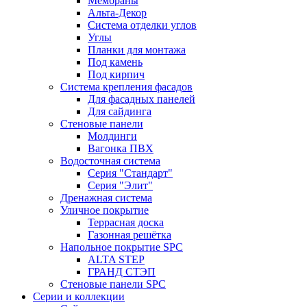
Мембраны
Альта-Декор
Система отделки углов
Углы
Планки для монтажа
Под камень
Под кирпич
Система крепления фасадов
Для фасадных панелей
Для сайдинга
Стеновые панели
Молдинги
Вагонка ПВХ
Водосточная система
Серия "Стандарт"
Серия "Элит"
Дренажная система
Уличное покрытие
Террасная доска
Газонная решётка
Напольное покрытие SPC
ALTA STEP
ГРАНД СТЭП
Стеновые панели SPC
Серии и коллекции