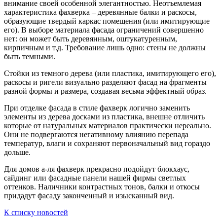
внимание своей особенной элегантностью. Неотъемлемая
характеристика фахверка – деревянные балки и раскосы,
образующие твердый каркас помещения (или имитирующие
его). В выборе материала фасада ограничений совершенно
нет: он может быть деревянным, оштукатуренным,
кирпичным и т.д. Требование лишь одно: стены не должны
быть темными.
Стойки из темного дерева (или пластика, имитирующего его),
раскосы и ригели визуально разделяют фасад на фрагменты
разной формы и размера, создавая весьма эффектный образ.
При отделке фасада в стиле фахверк логично заменить
элементы из дерева досками из пластика, внешне отличить
которые от натуральных материалов практически нереально.
Они не подвергаются негативному влиянию перепада
температур, влаги и сохраняют первоначальный вид гораздо
дольше.
Для домов а-ля фахверк прекрасно подойдут блокхаус,
сайдинг или фасадные панели нашей фирмы светлых
оттенков. Наличники контрастных тонов, балки и откосы
придадут фасаду законченный и изысканный вид.
К списку новостей