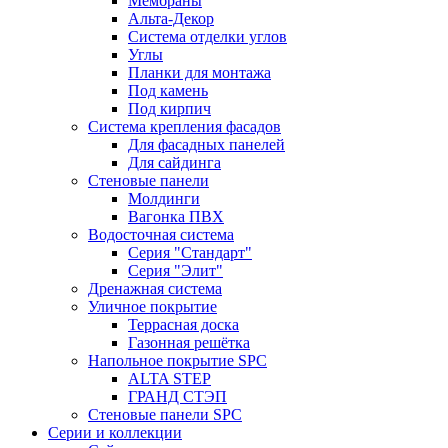
Мембраны
Альта-Декор
Система отделки углов
Углы
Планки для монтажа
Под камень
Под кирпич
Система крепления фасадов
Для фасадных панелей
Для сайдинга
Стеновые панели
Молдинги
Вагонка ПВХ
Водосточная система
Серия "Стандарт"
Серия "Элит"
Дренажная система
Уличное покрытие
Террасная доска
Газонная решётка
Напольное покрытие SPC
ALTA STEP
ГРАНД СТЭП
Стеновые панели SPC
Серии и коллекции