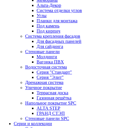
Мембраны
Альта-Декор
Система отделки углов
Углы
Планки для монтажа
Под камень
Под кирпич
Система крепления фасадов
Для фасадных панелей
Для сайдинга
Стеновые панели
Молдинги
Вагонка ПВХ
Водосточная система
Серия "Стандарт"
Серия "Элит"
Дренажная система
Уличное покрытие
Террасная доска
Газонная решётка
Напольное покрытие SPC
ALTA STEP
ГРАНД СТЭП
Стеновые панели SPC
Серии и коллекции