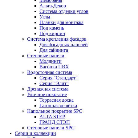
Мембраны
Альта-Декор
Система отделки углов
Углы
Планки для монтажа
Под камень
Под кирпич
Система крепления фасадов
Для фасадных панелей
Для сайдинга
Стеновые панели
Молдинги
Вагонка ПВХ
Водосточная система
Серия "Стандарт"
Серия "Элит"
Дренажная система
Уличное покрытие
Террасная доска
Газонная решётка
Напольное покрытие SPC
ALTA STEP
ГРАНД СТЭП
Стеновые панели SPC
Серии и коллекции