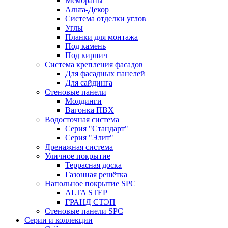
Мембраны
Альта-Декор
Система отделки углов
Углы
Планки для монтажа
Под камень
Под кирпич
Система крепления фасадов
Для фасадных панелей
Для сайдинга
Стеновые панели
Молдинги
Вагонка ПВХ
Водосточная система
Серия "Стандарт"
Серия "Элит"
Дренажная система
Уличное покрытие
Террасная доска
Газонная решётка
Напольное покрытие SPC
ALTA STEP
ГРАНД СТЭП
Стеновые панели SPC
Серии и коллекции