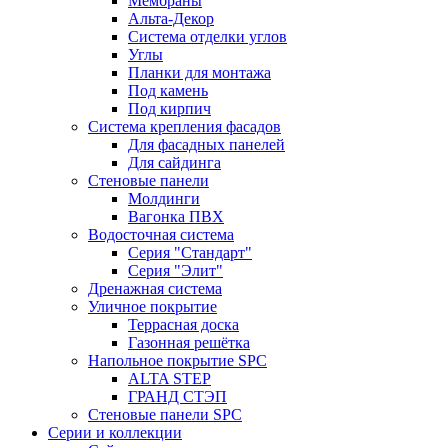
Мембраны
Альта-Декор
Система отделки углов
Углы
Планки для монтажа
Под камень
Под кирпич
Система крепления фасадов
Для фасадных панелей
Для сайдинга
Стеновые панели
Молдинги
Вагонка ПВХ
Водосточная система
Серия "Стандарт"
Серия "Элит"
Дренажная система
Уличное покрытие
Террасная доска
Газонная решётка
Напольное покрытие SPC
ALTA STEP
ГРАНД СТЭП
Стеновые панели SPC
Серии и коллекции