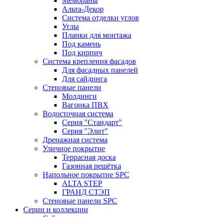
Мембраны
Альта-Декор
Система отделки углов
Углы
Планки для монтажа
Под камень
Под кирпич
Система крепления фасадов
Для фасадных панелей
Для сайдинга
Стеновые панели
Молдинги
Вагонка ПВХ
Водосточная система
Серия "Стандарт"
Серия "Элит"
Дренажная система
Уличное покрытие
Террасная доска
Газонная решётка
Напольное покрытие SPC
ALTA STEP
ГРАНД СТЭП
Стеновые панели SPC
Серии и коллекции