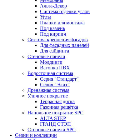
Мембраны
Альта-Декор
Система отделки углов
Углы
Планки для монтажа
Под камень
Под кирпич
Система крепления фасадов
Для фасадных панелей
Для сайдинга
Стеновые панели
Молдинги
Вагонка ПВХ
Водосточная система
Серия "Стандарт"
Серия "Элит"
Дренажная система
Уличное покрытие
Террасная доска
Газонная решётка
Напольное покрытие SPC
ALTA STEP
ГРАНД СТЭП
Стеновые панели SPC
Серии и коллекции