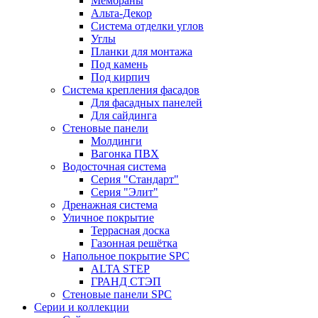
Мембраны
Альта-Декор
Система отделки углов
Углы
Планки для монтажа
Под камень
Под кирпич
Система крепления фасадов
Для фасадных панелей
Для сайдинга
Стеновые панели
Молдинги
Вагонка ПВХ
Водосточная система
Серия "Стандарт"
Серия "Элит"
Дренажная система
Уличное покрытие
Террасная доска
Газонная решётка
Напольное покрытие SPC
ALTA STEP
ГРАНД СТЭП
Стеновые панели SPC
Серии и коллекции