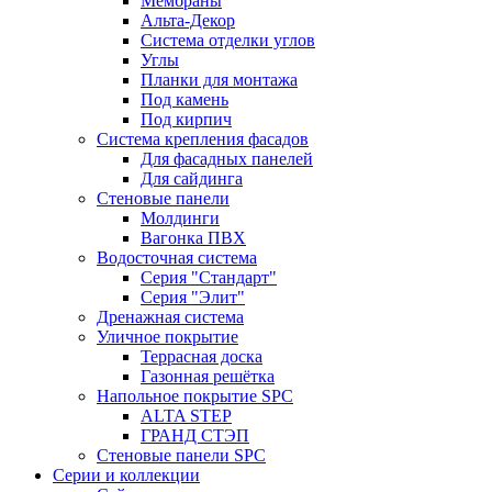
Мембраны
Альта-Декор
Система отделки углов
Углы
Планки для монтажа
Под камень
Под кирпич
Система крепления фасадов
Для фасадных панелей
Для сайдинга
Стеновые панели
Молдинги
Вагонка ПВХ
Водосточная система
Серия "Стандарт"
Серия "Элит"
Дренажная система
Уличное покрытие
Террасная доска
Газонная решётка
Напольное покрытие SPC
ALTA STEP
ГРАНД СТЭП
Стеновые панели SPC
Серии и коллекции