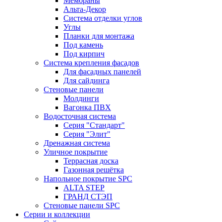
Мембраны
Альта-Декор
Система отделки углов
Углы
Планки для монтажа
Под камень
Под кирпич
Система крепления фасадов
Для фасадных панелей
Для сайдинга
Стеновые панели
Молдинги
Вагонка ПВХ
Водосточная система
Серия "Стандарт"
Серия "Элит"
Дренажная система
Уличное покрытие
Террасная доска
Газонная решётка
Напольное покрытие SPC
ALTA STEP
ГРАНД СТЭП
Стеновые панели SPC
Серии и коллекции