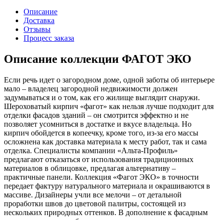
Описание
Доставка
Отзывы
Процесс заказа
Описание коллекции ФАГОТ ЭКО
Если речь идет о загородном доме, одной заботы об интерьере
мало – владелец загородной недвижимости должен
задумываться и о том, как его жилище выглядит снаружи.
Шероховатый кирпич «фагот» как нельзя лучше подходит для
отделки фасадов зданий – он смотрится эффектно и не
позволяет усомниться в достатке и вкусе владельца. Но
кирпич обойдется в копеечку, кроме того, из-за его массы
осложнена как доставка материала к месту работ, так и сама
отделка. Специалисты компании «Альта-Профиль»
предлагают отказаться от использования традиционных
материалов в облицовке, предлагая альтернативу –
практичные панели. Коллекция «Фагот ЭКО» в точности
передает фактуру натурального материала и окрашиваются в
массиве. Дизайнеры учли все мелочи – от детальной
проработки швов до цветовой палитры, состоящей из
нескольких природных оттенков. В дополнение к фасадным