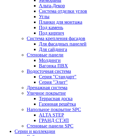
Мембраны
Альта-Декор
Система отделки углов
Углы
Планки для монтажа
Под камень
Под кирпич
Система крепления фасадов
Для фасадных панелей
Для сайдинга
Стеновые панели
Молдинги
Вагонка ПВХ
Водосточная система
Серия "Стандарт"
Серия "Элит"
Дренажная система
Уличное покрытие
Террасная доска
Газонная решётка
Напольное покрытие SPC
ALTA STEP
ГРАНД СТЭП
Стеновые панели SPC
Серии и коллекции