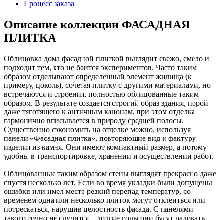
Процесс заказа
Описание коллекции ФАСАДНАЯ
ПЛИТКА
Облицовка дома фасадной плиткой выглядит свежо, смело и
подходит тем, кто не боится экспериментов. Часто таким
образом отделывают определенный элемент жилища (к
примеру, цоколь), сочетая плитку с другими материалами, но
встречаются и строения, полностью облицованные таким
образом. В результате создается строгий образ здания, порой
даже тяготящего к античным канонам, при этом отделка
гармонично вписывается в природу средней полосы.
Существенно сэкономить на отделке можно, используя
панели «Фасадная плитка», повторяющие вид и фактуру
изделия из камня. Они имеют компактный размер, а потому
удобны в транспортировке, хранении и осуществлении работ.
Облицованные таким образом стены выглядят прекрасно даже
спустя несколько лет. Если во время укладки были допущены
ошибки или имел место резкий перепад температур, со
временем одна или несколько плиток могут отклеиться или
потрескаться, нарушив целостность фасада. С панелями
такого точно не случится – долгие годы они будут радовать