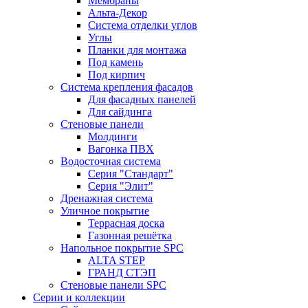
Мембраны
Альта-Декор
Система отделки углов
Углы
Планки для монтажа
Под камень
Под кирпич
Система крепления фасадов
Для фасадных панелей
Для сайдинга
Стеновые панели
Молдинги
Вагонка ПВХ
Водосточная система
Серия "Стандарт"
Серия "Элит"
Дренажная система
Уличное покрытие
Террасная доска
Газонная решётка
Напольное покрытие SPC
ALTA STEP
ГРАНД СТЭП
Стеновые панели SPC
Серии и коллекции