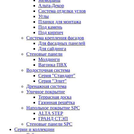
Мембраны
Альта-Декор
Система отделки углов
Углы
Планки для монтажа
Под камень
Под кирпич
Система крепления фасадов
Для фасадных панелей
Для сайдинга
Стеновые панели
Молдинги
Вагонка ПВХ
Водосточная система
Серия "Стандарт"
Серия "Элит"
Дренажная система
Уличное покрытие
Террасная доска
Газонная решётка
Напольное покрытие SPC
ALTA STEP
ГРАНД СТЭП
Стеновые панели SPC
Серии и коллекции