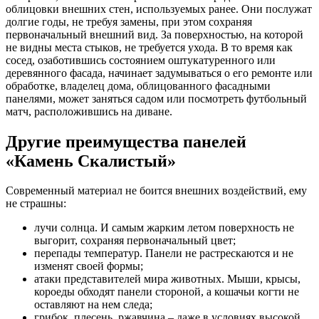
облицовки внешних стен, используемых ранее. Они послужат
долгие годы, не требуя замены, при этом сохраняя
первоначальный внешний вид. За поверхностью, на которой
не видны места стыков, не требуется ухода. В то время как
сосед, озаботившись состоянием оштукатуренного или
деревянного фасада, начинает задумываться о его ремонте или
обработке, владелец дома, облицованного фасадными
панелями, может заняться садом или посмотреть футбольный
матч, расположившись на диване.
Другие преимущества панелей
«Камень Скалистый»
Современный материал не боится внешних воздействий, ему
не страшны:
лучи солнца. И самым жарким летом поверхность не
выгорит, сохраняя первоначальный цвет;
перепады температур. Панели не растрескаются и не
изменят своей формы;
атаки представителей мира животных. Мыши, крысы,
короеды обходят панели стороной, а кошачьи когти не
оставляют на нем следа;
грибок, плесень, ржавчина – даже в условиях высокой