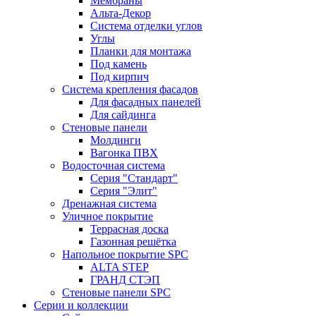
Мембраны
Альта-Декор
Система отделки углов
Углы
Планки для монтажа
Под камень
Под кирпич
Система крепления фасадов
Для фасадных панелей
Для сайдинга
Стеновые панели
Молдинги
Вагонка ПВХ
Водосточная система
Серия "Стандарт"
Серия "Элит"
Дренажная система
Уличное покрытие
Террасная доска
Газонная решётка
Напольное покрытие SPC
ALTA STEP
ГРАНД СТЭП
Стеновые панели SPC
Серии и коллекции