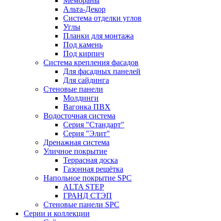
Мембраны
Альта-Декор
Система отделки углов
Углы
Планки для монтажа
Под камень
Под кирпич
Система крепления фасадов
Для фасадных панелей
Для сайдинга
Стеновые панели
Молдинги
Вагонка ПВХ
Водосточная система
Серия "Стандарт"
Серия "Элит"
Дренажная система
Уличное покрытие
Террасная доска
Газонная решётка
Напольное покрытие SPC
ALTA STEP
ГРАНД СТЭП
Стеновые панели SPC
Серии и коллекции