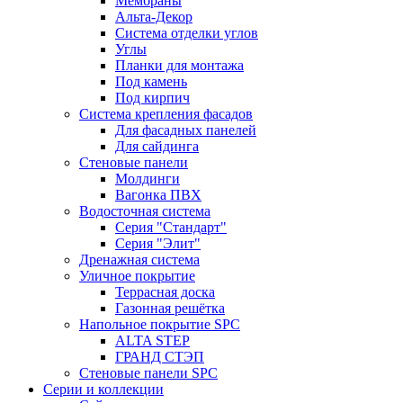
Мембраны
Альта-Декор
Система отделки углов
Углы
Планки для монтажа
Под камень
Под кирпич
Система крепления фасадов
Для фасадных панелей
Для сайдинга
Стеновые панели
Молдинги
Вагонка ПВХ
Водосточная система
Серия "Стандарт"
Серия "Элит"
Дренажная система
Уличное покрытие
Террасная доска
Газонная решётка
Напольное покрытие SPC
ALTA STEP
ГРАНД СТЭП
Стеновые панели SPC
Серии и коллекции