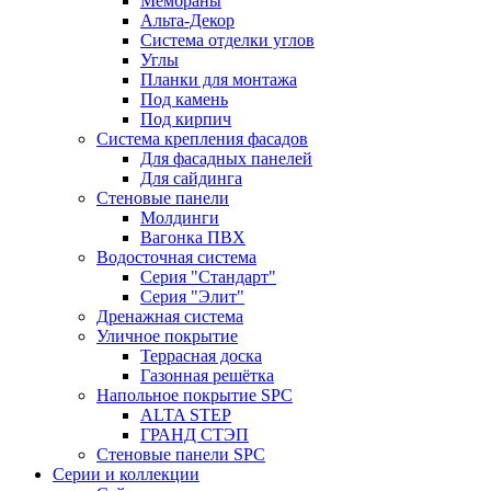
Мембраны
Альта-Декор
Система отделки углов
Углы
Планки для монтажа
Под камень
Под кирпич
Система крепления фасадов
Для фасадных панелей
Для сайдинга
Стеновые панели
Молдинги
Вагонка ПВХ
Водосточная система
Серия "Стандарт"
Серия "Элит"
Дренажная система
Уличное покрытие
Террасная доска
Газонная решётка
Напольное покрытие SPC
ALTA STEP
ГРАНД СТЭП
Стеновые панели SPC
Серии и коллекции