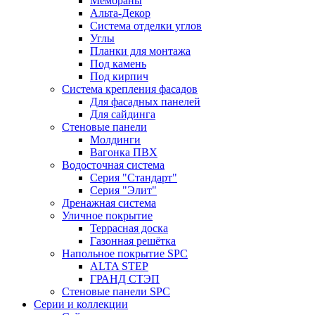
Мембраны
Альта-Декор
Система отделки углов
Углы
Планки для монтажа
Под камень
Под кирпич
Система крепления фасадов
Для фасадных панелей
Для сайдинга
Стеновые панели
Молдинги
Вагонка ПВХ
Водосточная система
Серия "Стандарт"
Серия "Элит"
Дренажная система
Уличное покрытие
Террасная доска
Газонная решётка
Напольное покрытие SPC
ALTA STEP
ГРАНД СТЭП
Стеновые панели SPC
Серии и коллекции