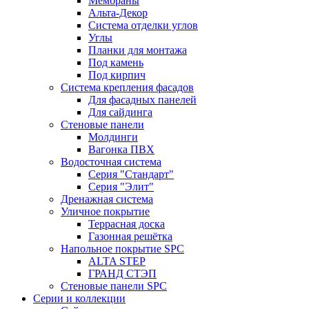
Мембраны
Альта-Декор
Система отделки углов
Углы
Планки для монтажа
Под камень
Под кирпич
Система крепления фасадов
Для фасадных панелей
Для сайдинга
Стеновые панели
Молдинги
Вагонка ПВХ
Водосточная система
Серия "Стандарт"
Серия "Элит"
Дренажная система
Уличное покрытие
Террасная доска
Газонная решётка
Напольное покрытие SPC
ALTA STEP
ГРАНД СТЭП
Стеновые панели SPC
Серии и коллекции