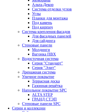
Мембраны
Альта-Декор
Система отделки углов
Углы
Планки для монтажа
Под камень
Под кирпич
Система крепления фасадов
Для фасадных панелей
Для сайдинга
Стеновые панели
Молдинги
Вагонка ПВХ
Водосточная система
Серия "Стандарт"
Серия "Элит"
Дренажная система
Уличное покрытие
Террасная доска
Газонная решётка
Напольное покрытие SPC
ALTA STEP
ГРАНД СТЭП
Стеновые панели SPC
Серии и коллекции