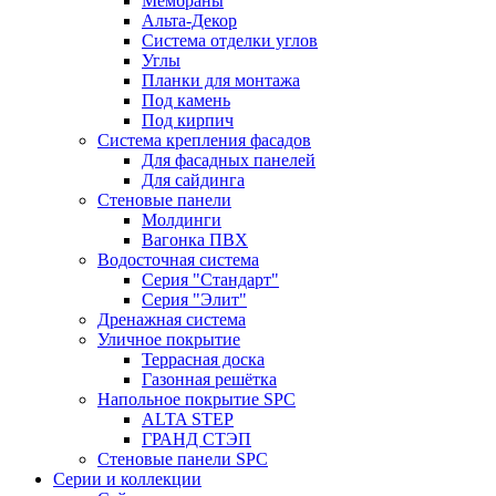
Мембраны
Альта-Декор
Система отделки углов
Углы
Планки для монтажа
Под камень
Под кирпич
Система крепления фасадов
Для фасадных панелей
Для сайдинга
Стеновые панели
Молдинги
Вагонка ПВХ
Водосточная система
Серия "Стандарт"
Серия "Элит"
Дренажная система
Уличное покрытие
Террасная доска
Газонная решётка
Напольное покрытие SPC
ALTA STEP
ГРАНД СТЭП
Стеновые панели SPC
Серии и коллекции