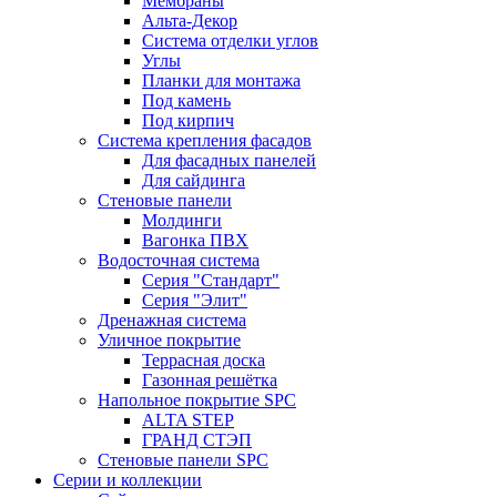
Мембраны
Альта-Декор
Система отделки углов
Углы
Планки для монтажа
Под камень
Под кирпич
Система крепления фасадов
Для фасадных панелей
Для сайдинга
Стеновые панели
Молдинги
Вагонка ПВХ
Водосточная система
Серия "Стандарт"
Серия "Элит"
Дренажная система
Уличное покрытие
Террасная доска
Газонная решётка
Напольное покрытие SPC
ALTA STEP
ГРАНД СТЭП
Стеновые панели SPC
Серии и коллекции