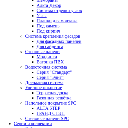
Мембраны
Альта-Декор
Система отделки углов
Углы
Планки для монтажа
Под камень
Под кирпич
Система крепления фасадов
Для фасадных панелей
Для сайдинга
Стеновые панели
Молдинги
Вагонка ПВХ
Водосточная система
Серия "Стандарт"
Серия "Элит"
Дренажная система
Уличное покрытие
Террасная доска
Газонная решётка
Напольное покрытие SPC
ALTA STEP
ГРАНД СТЭП
Стеновые панели SPC
Серии и коллекции