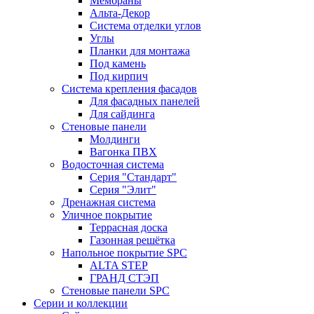
Мембраны
Альта-Декор
Система отделки углов
Углы
Планки для монтажа
Под камень
Под кирпич
Система крепления фасадов
Для фасадных панелей
Для сайдинга
Стеновые панели
Молдинги
Вагонка ПВХ
Водосточная система
Серия "Стандарт"
Серия "Элит"
Дренажная система
Уличное покрытие
Террасная доска
Газонная решётка
Напольное покрытие SPC
ALTA STEP
ГРАНД СТЭП
Стеновые панели SPC
Серии и коллекции