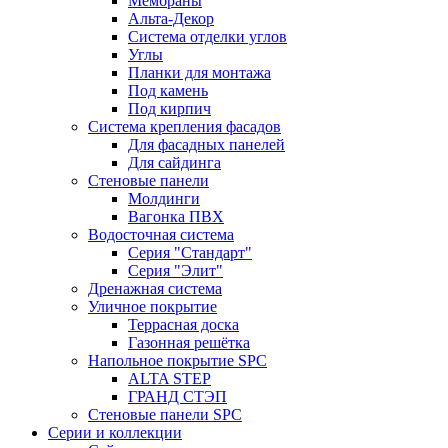
Мембраны
Альта-Декор
Система отделки углов
Углы
Планки для монтажа
Под камень
Под кирпич
Система крепления фасадов
Для фасадных панелей
Для сайдинга
Стеновые панели
Молдинги
Вагонка ПВХ
Водосточная система
Серия "Стандарт"
Серия "Элит"
Дренажная система
Уличное покрытие
Террасная доска
Газонная решётка
Напольное покрытие SPC
ALTA STEP
ГРАНД СТЭП
Стеновые панели SPC
Серии и коллекции