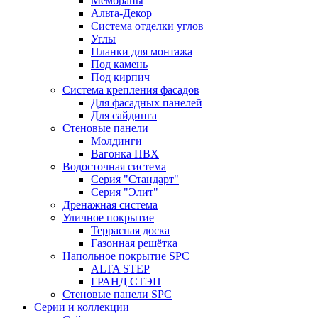
Мембраны
Альта-Декор
Система отделки углов
Углы
Планки для монтажа
Под камень
Под кирпич
Система крепления фасадов
Для фасадных панелей
Для сайдинга
Стеновые панели
Молдинги
Вагонка ПВХ
Водосточная система
Серия "Стандарт"
Серия "Элит"
Дренажная система
Уличное покрытие
Террасная доска
Газонная решётка
Напольное покрытие SPC
ALTA STEP
ГРАНД СТЭП
Стеновые панели SPC
Серии и коллекции