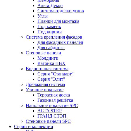
Мембраны
Альта-Декор
Система отделки углов
Углы
Планки для монтажа
Под камень
Под кирпич
Система крепления фасадов
Для фасадных панелей
Для сайдинга
Стеновые панели
Молдинги
Вагонка ПВХ
Водосточная система
Серия "Стандарт"
Серия "Элит"
Дренажная система
Уличное покрытие
Террасная доска
Газонная решётка
Напольное покрытие SPC
ALTA STEP
ГРАНД СТЭП
Стеновые панели SPC
Серии и коллекции