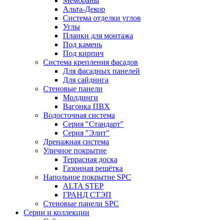
Мембраны
Альта-Декор
Система отделки углов
Углы
Планки для монтажа
Под камень
Под кирпич
Система крепления фасадов
Для фасадных панелей
Для сайдинга
Стеновые панели
Молдинги
Вагонка ПВХ
Водосточная система
Серия "Стандарт"
Серия "Элит"
Дренажная система
Уличное покрытие
Террасная доска
Газонная решётка
Напольное покрытие SPC
ALTA STEP
ГРАНД СТЭП
Стеновые панели SPC
Серии и коллекции