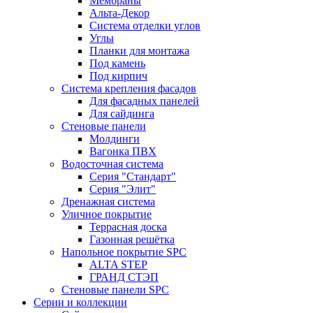
Мембраны
Альта-Декор
Система отделки углов
Углы
Планки для монтажа
Под камень
Под кирпич
Система крепления фасадов
Для фасадных панелей
Для сайдинга
Стеновые панели
Молдинги
Вагонка ПВХ
Водосточная система
Серия "Стандарт"
Серия "Элит"
Дренажная система
Уличное покрытие
Террасная доска
Газонная решётка
Напольное покрытие SPC
ALTA STEP
ГРАНД СТЭП
Стеновые панели SPC
Серии и коллекции