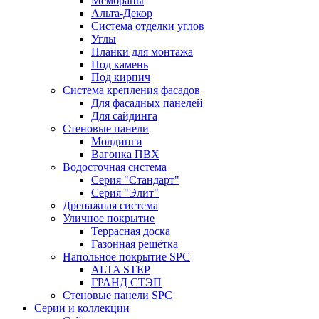
Мембраны
Альта-Декор
Система отделки углов
Углы
Планки для монтажа
Под камень
Под кирпич
Система крепления фасадов
Для фасадных панелей
Для сайдинга
Стеновые панели
Молдинги
Вагонка ПВХ
Водосточная система
Серия "Стандарт"
Серия "Элит"
Дренажная система
Уличное покрытие
Террасная доска
Газонная решётка
Напольное покрытие SPC
ALTA STEP
ГРАНД СТЭП
Стеновые панели SPC
Серии и коллекции