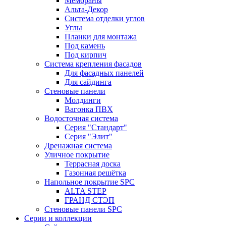
Мембраны
Альта-Декор
Система отделки углов
Углы
Планки для монтажа
Под камень
Под кирпич
Система крепления фасадов
Для фасадных панелей
Для сайдинга
Стеновые панели
Молдинги
Вагонка ПВХ
Водосточная система
Серия "Стандарт"
Серия "Элит"
Дренажная система
Уличное покрытие
Террасная доска
Газонная решётка
Напольное покрытие SPC
ALTA STEP
ГРАНД СТЭП
Стеновые панели SPC
Серии и коллекции