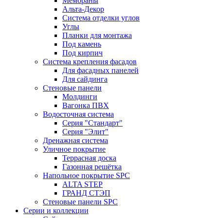
Мембраны
Альта-Декор
Система отделки углов
Углы
Планки для монтажа
Под камень
Под кирпич
Система крепления фасадов
Для фасадных панелей
Для сайдинга
Стеновые панели
Молдинги
Вагонка ПВХ
Водосточная система
Серия "Стандарт"
Серия "Элит"
Дренажная система
Уличное покрытие
Террасная доска
Газонная решётка
Напольное покрытие SPC
ALTA STEP
ГРАНД СТЭП
Стеновые панели SPC
Серии и коллекции