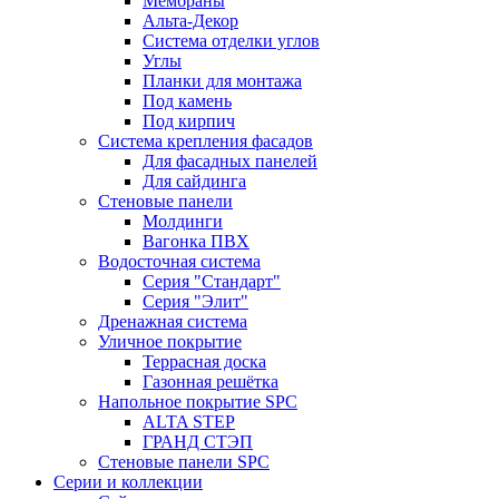
Мембраны
Альта-Декор
Система отделки углов
Углы
Планки для монтажа
Под камень
Под кирпич
Система крепления фасадов
Для фасадных панелей
Для сайдинга
Стеновые панели
Молдинги
Вагонка ПВХ
Водосточная система
Серия "Стандарт"
Серия "Элит"
Дренажная система
Уличное покрытие
Террасная доска
Газонная решётка
Напольное покрытие SPC
ALTA STEP
ГРАНД СТЭП
Стеновые панели SPC
Серии и коллекции