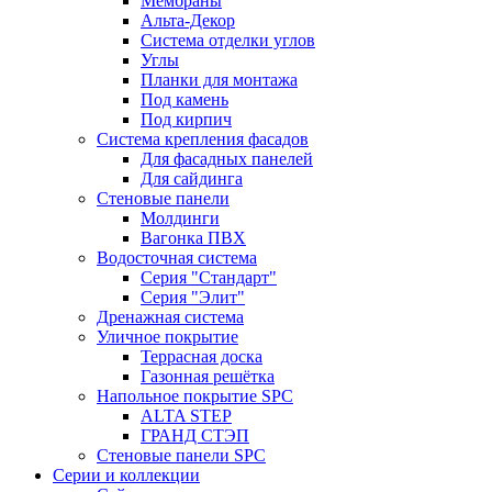
Мембраны
Альта-Декор
Система отделки углов
Углы
Планки для монтажа
Под камень
Под кирпич
Система крепления фасадов
Для фасадных панелей
Для сайдинга
Стеновые панели
Молдинги
Вагонка ПВХ
Водосточная система
Серия "Стандарт"
Серия "Элит"
Дренажная система
Уличное покрытие
Террасная доска
Газонная решётка
Напольное покрытие SPC
ALTA STEP
ГРАНД СТЭП
Стеновые панели SPC
Серии и коллекции