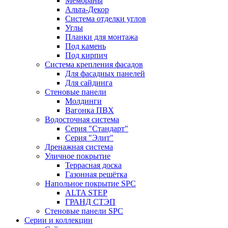
Мембраны
Альта-Декор
Система отделки углов
Углы
Планки для монтажа
Под камень
Под кирпич
Система крепления фасадов
Для фасадных панелей
Для сайдинга
Стеновые панели
Молдинги
Вагонка ПВХ
Водосточная система
Серия "Стандарт"
Серия "Элит"
Дренажная система
Уличное покрытие
Террасная доска
Газонная решётка
Напольное покрытие SPC
ALTA STEP
ГРАНД СТЭП
Стеновые панели SPC
Серии и коллекции