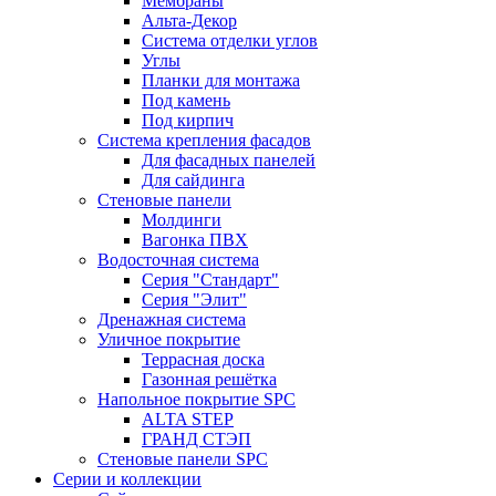
Мембраны
Альта-Декор
Система отделки углов
Углы
Планки для монтажа
Под камень
Под кирпич
Система крепления фасадов
Для фасадных панелей
Для сайдинга
Стеновые панели
Молдинги
Вагонка ПВХ
Водосточная система
Серия "Стандарт"
Серия "Элит"
Дренажная система
Уличное покрытие
Террасная доска
Газонная решётка
Напольное покрытие SPC
ALTA STEP
ГРАНД СТЭП
Стеновые панели SPC
Серии и коллекции