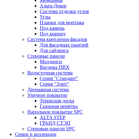
Мембраны
Альта-Декор
Система отделки углов
Углы
Планки для монтажа
Под камень
Под кирпич
Система крепления фасадов
Для фасадных панелей
Для сайдинга
Стеновые панели
Молдинги
Вагонка ПВХ
Водосточная система
Серия "Стандарт"
Серия "Элит"
Дренажная система
Уличное покрытие
Террасная доска
Газонная решётка
Напольное покрытие SPC
ALTA STEP
ГРАНД СТЭП
Стеновые панели SPC
Серии и коллекции