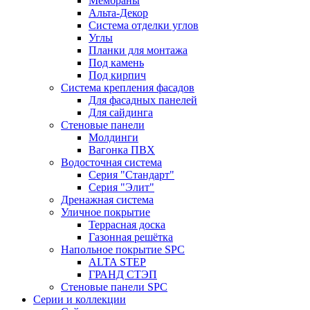
Мембраны
Альта-Декор
Система отделки углов
Углы
Планки для монтажа
Под камень
Под кирпич
Система крепления фасадов
Для фасадных панелей
Для сайдинга
Стеновые панели
Молдинги
Вагонка ПВХ
Водосточная система
Серия "Стандарт"
Серия "Элит"
Дренажная система
Уличное покрытие
Террасная доска
Газонная решётка
Напольное покрытие SPC
ALTA STEP
ГРАНД СТЭП
Стеновые панели SPC
Серии и коллекции