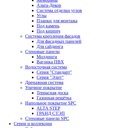
Мембраны
Альта-Декор
Система отделки углов
Углы
Планки для монтажа
Под камень
Под кирпич
Система крепления фасадов
Для фасадных панелей
Для сайдинга
Стеновые панели
Молдинги
Вагонка ПВХ
Водосточная система
Серия "Стандарт"
Серия "Элит"
Дренажная система
Уличное покрытие
Террасная доска
Газонная решётка
Напольное покрытие SPC
ALTA STEP
ГРАНД СТЭП
Стеновые панели SPC
Серии и коллекции